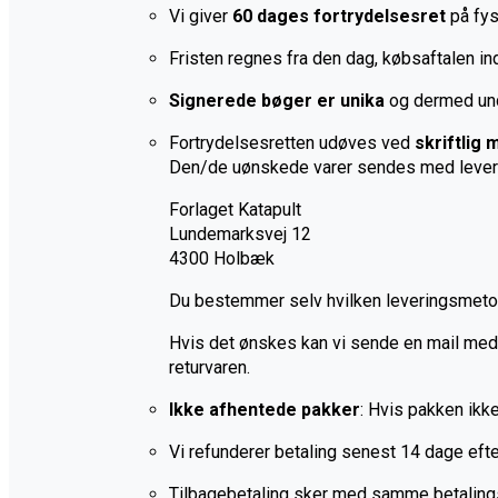
Vi giver
60 dages fortrydelsesret
på fys
Fristen regnes fra den dag, købsaftalen in
Signerede bøger er unika
og dermed undta
Fortrydelsesretten udøves ved
skriftlig
Den/de uønskede varer sendes med leverin
Forlaget Katapult
Lundemarksvej 12
4300 Holbæk
Du bestemmer selv hvilken leveringsmetode
Hvis det ønskes kan vi sende en mail med 
returvaren.
Ikke afhentede pakker
: Hvis pakken ikke
Vi refunderer betaling senest 14 dage eft
Tilbagebetaling sker med samme betaling