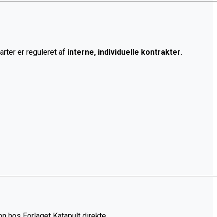
arter er reguleret af
interne, individuelle kontrakter
.
on hos Forlaget Katapult direkte.