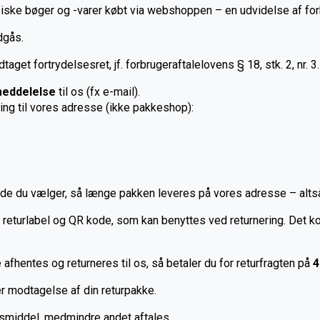
iske bøger og -varer købt via webshoppen – en udvidelse af for
dgås.
get fortrydelsesret, jf. forbrugeraftalelovens § 18, stk. 2, nr. 3.
 meddelelse
til os (fx e-mail).
g til vores adresse (ikke pakkeshop):
 du vælger, så længe pakken leveres på vores adresse – altså i
returlabel og QR kode, som kan benyttes ved returnering. Det k
 afhentes og returneres til os, så betaler du for returfragten på
4
er modtagelse af din returpakke.
smiddel, medmindre andet aftales.