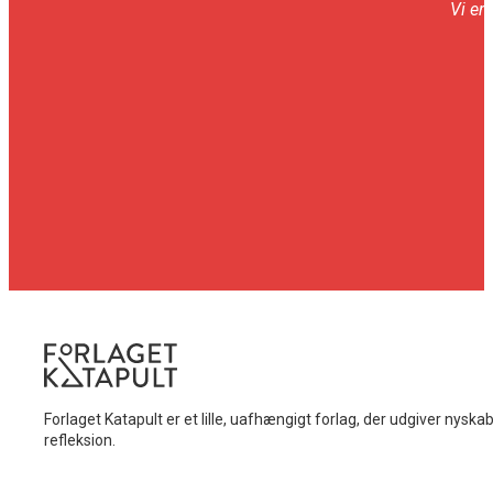
Vi er
Forlaget Katapult er et lille, uafhængigt forlag, der udgiver nysk
refleksion.