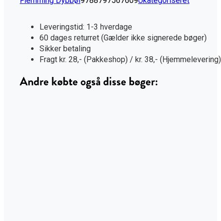
Flemming Dybbøl
9788797567609
Ukategoriseret
Sprog:
Dansk
Sidetal:
288
Udgivelsesdato:
09-10-2025
Leveringstid: 1-3 hverdage
ISBN: 13
9788797567609
60 dages returret (Gælder ikke signerede bøger)
Format:
Hardback
Sikker betaling
Udgave:
1
Fragt kr. 28,- (Pakkeshop) / kr. 38,- (Hjemmelevering)
Originalsprog:
Dansk
Andre købte også disse bøger: