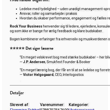
Ledelse med tydelighed – uden unødigt management-spr
Ansvar, roller og samarbejde i praksis
Hvordan du skaber performance, engagement og fælles re
Rock Your Business
henvender sig til ledere, ejerledere, konsule
og som ikke er bange for ærlig feedback og klare budskaber.
Bogen kombinerer erfaringer fra erhvervsliv og musikverdenen og f
⭐⭐⭐⭐⭐ Det siger læserne
“En meget velskrevet bog med stærke budskaber – her bliver
—
J.P. Andersen
, Smukfest Founder & Booker
“En meget lærerig bog, der får en til at se ledelse og forretn
—
Victor Helgogaard
, CEO, Interlogostics
“Et mesterværk af en bog – leveret i en humoristisk og pas
—
Simon Schiølin
, Direktør | Virksomhedsrådgiver | Fored
Detaljer
👉 En bog til dig, der vil lede med både kant, klarhed og men
Detaljer
Skrevet af:
Varenummer:
Kategorier: