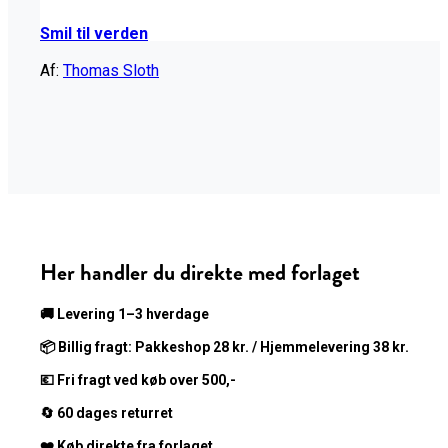
Smil til verden
Af:
Thomas Sloth
Her handler du direkte med forlaget
🚚
Levering 1–3 hverdage
📦 Billig fragt:
Pakkeshop 28 kr. / Hjemmelevering 38 kr.
💶 Fri fragt ved køb over 500,-
🔄
60 dages returret
❤️
Køb direkte fra forlaget